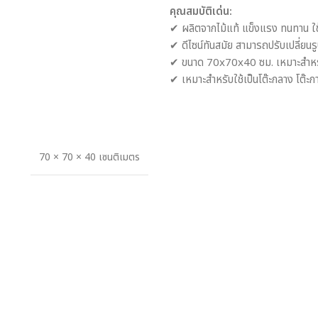
คุณสมบัติเด่น:
✔ ผลิตจากไม้แท้ แข็งแรง ทนทาน ใช
✔ ดีไซน์ทันสมัย สามารถปรับเปลี่ยนร
✔ ขนาด 70x70x40 ซม. เหมาะสำหรับก
✔ เหมาะสำหรับใช้เป็นโต๊ะกลาง โต๊ะ
70 × 70 × 40 เซนติเมตร