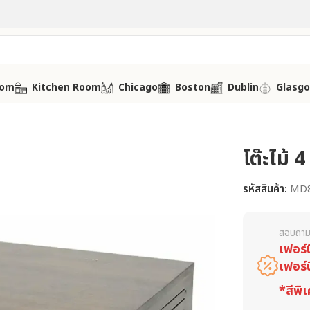
oom
Kitchen Room
Chicago
Boston
Dublin
Glasg
โต๊ะไม้
รหัสสินค้า:
MD
สอบถาม
เฟอร์
เฟอร์
*สีพิเ