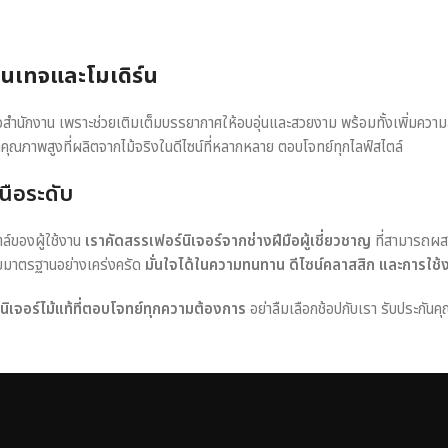
วินเทจและโมเดิร์น
หรือสำนักงาน เพราะช่วยเติมเต็มบรรยากาศให้อบอุ่นและสวยงาม พร้อมทั้งเพิ่มควา
าคุณภาพสูงที่ผลิตจากไม้จริงในดีไซน์ที่หลากหลาย ตอบโจทย์ทุกไลฟ์สไตล์
นือระดับ
ตล์ของผู้ใช้งาน
เราคัดสรรเฟอร์นิเจอร์จากช่างฝีมือผู้เชี่ยวชาญ
ที่สามารถผส
อบมาตรฐานอย่างเคร่งครัด
มั่นใจได้ในความทนทาน ดีไซน์คลาสสิก และการใช้
ร์นิเจอร์ไม้แท้ที่ตอบโจทย์ทุกความต้องการ
อย่าลืมเลือกช้อปกับเรา รับประกันคุ