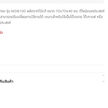
ระกอบ รุ่น MD8100 ผลิตจากไม้แท้ ขนาด 70x70x40 ซม. ดีไซน์อเนกประสงค์
ามารถปรับเปลี่ยนการใช้งานได้ เหมาะสำหรับใช้เป็นโต๊ะกลาง โต๊ะกาแฟ หรือ
กประสงค์
้ว
ืนสินค้า