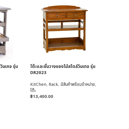
ินเทจ รุ่น
โต๊ะและชั้นวางของไม้สไตล์วินเทจ รุ่น
DR2023
KitChen
,
Rack
,
มีสินค้าพร้อมจำหน่าย
,
โต๊ะ
฿
13,400.00