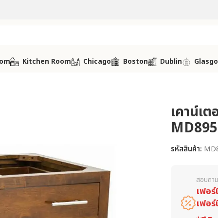
oom
Kitchen Room
Chicago
Boston
Dublin
Glasg
เคาน์เตอ
MD895
รหัสสินค้า:
MD8
สอบถาม
เฟอร์
เฟอร์