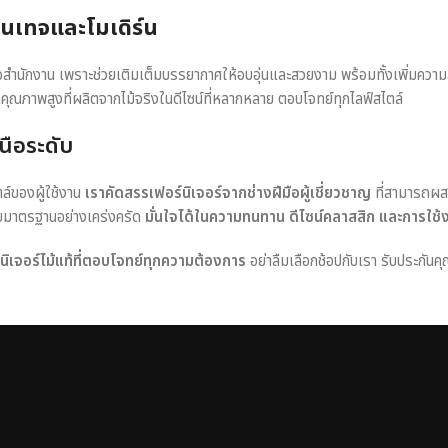
วินเทจและโมเดิร์น
หรือสำนักงาน เพราะช่วยเติมเต็มบรรยากาศให้อบอุ่นและสวยงาม พร้อมทั้งเพิ่มควา
าคุณภาพสูงที่ผลิตจากไม้จริงในดีไซน์ที่หลากหลาย ตอบโจทย์ทุกไลฟ์สไตล์
นือระดับ
ตล์ของผู้ใช้งาน
เราคัดสรรเฟอร์นิเจอร์จากช่างฝีมือผู้เชี่ยวชาญ
ที่สามารถผส
อบมาตรฐานอย่างเคร่งครัด
มั่นใจได้ในความทนทาน ดีไซน์คลาสสิก และการใช้
ร์นิเจอร์ไม้แท้ที่ตอบโจทย์ทุกความต้องการ
อย่าลืมเลือกช้อปกับเรา รับประกันคุ