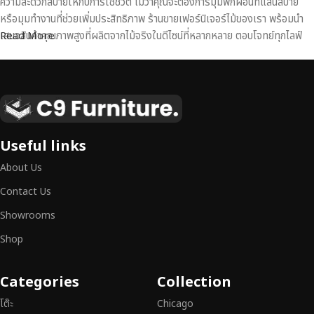
ความสะดวกสบายให้กับการใช้ชีวิต ไม่ว่าคุณจะต้องการมุมพักผ่อนที่แสนสบาย
หรือมุมทำงานที่ช่วยเพิ่มประสิทธิภาพ ร้านขายเฟอร์นิเจอร์ไม้ของเรา พร้อมนำ
เสนอสินค้าคุณภาพสูงที่ผลิตจากไม้จริงในดีไซน์ที่หลากหลาย ตอบโจทย์ทุกไลฟ์
Read More
สไตล์
เฟอร์นิเจอร์ไม้แท้ งานฝีมือคุณภาพสูง ดีไซน์สวย
เหนือระดับ
เฟอร์นิเจอร์ไม้ไม่ใช่เพียงของตกแต่ง แต่เป็นงานศิลปะที่สะท้อนถึงรสนิยมและ
Useful links
สไตล์ของผู้ใช้งาน
เราคัดสรรเฟอร์นิเจอร์จากช่างฝีมือผู้เชี่ยวชาญ
ที่
About Us
สามารถผสานความสวยงาม ความแข็งแรง และการใช้งานที่ตอบโจทย์ทุกความ
ต้องการได้อย่างลงตัว เฟอร์นิเจอร์ทุกชิ้นของเราผลิตจากวัสดุคุณภาพสูง ผ่าน
Contact Us
การตรวจสอบมาตรฐานอย่างเคร่งครัด
มั่นใจได้ในความทนทาน ดีไซน์คลาส
Showrooms
สิก และการใช้งานที่ยาวนาน
Shop
หากคุณกำลังมองหา
เฟอร์นิเจอร์ไม้วินเทจ เฟอร์นิเจอร์ไม้โมเดิร์น หรือ
เฟอร์นิเจอร์ไม้แท้ที่ตอบโจทย์ทุกความต้องการ
อย่าลืมเลือกช้อปกับเรา รับ
Categories
Collection
ประกันคุณภาพและการบริการที่ดีที่สุด
โต๊ะ
Chicago