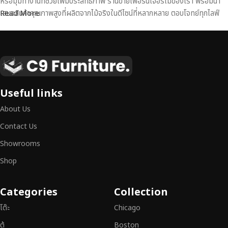
หรือมุมทำงานที่ช่วยเพิ่มประสิทธิภาพ ร้านขายเฟอร์นิเจอร์ไม้ของเรา พร้อมนำ
เสนอสินค้าคุณภาพสูงที่ผลิตจากไม้จริงในดีไซน์ที่หลากหลาย ตอบโจทย์ทุกไลฟ์
Read More
สไตล์
เฟอร์นิเจอร์ไม้แท้ งานฝีมือคุณภาพสูง ดีไซน์สวย
เหนือระดับ
เฟอร์นิเจอร์ไม้ไม่ใช่เพียงของตกแต่ง แต่เป็นงานศิลปะที่สะท้อนถึงรสนิยมและ
Useful links
สไตล์ของผู้ใช้งาน
เราคัดสรรเฟอร์นิเจอร์จากช่างฝีมือผู้เชี่ยวชาญ
ที่
About Us
สามารถผสานความสวยงาม ความแข็งแรง และการใช้งานที่ตอบโจทย์ทุกความ
ต้องการได้อย่างลงตัว เฟอร์นิเจอร์ทุกชิ้นของเราผลิตจากวัสดุคุณภาพสูง ผ่าน
Contact Us
การตรวจสอบมาตรฐานอย่างเคร่งครัด
มั่นใจได้ในความทนทาน ดีไซน์คลาส
Showrooms
สิก และการใช้งานที่ยาวนาน
Shop
หากคุณกำลังมองหา
เฟอร์นิเจอร์ไม้วินเทจ เฟอร์นิเจอร์ไม้โมเดิร์น หรือ
เฟอร์นิเจอร์ไม้แท้ที่ตอบโจทย์ทุกความต้องการ
อย่าลืมเลือกช้อปกับเรา รับ
Categories
Collection
ประกันคุณภาพและการบริการที่ดีที่สุด
โต๊ะ
Chicago
ตู้
Boston