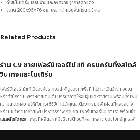
ดีไซน์โมเดิร์น เรียบง่ายและลงตัวกับทุกการตกแต่ง
ขนาด 200x95x76 ซม. เหมาะสำหรับพื้นที่ขนาดใหญ่
Related Products
ร้าน C9 ขายเฟอร์นิเจอร์ไม้แท้ ครบครันทั้งสไตล์
วินเทจและโมเดิร์น
เฟอร์นิเจอร์ไม้แท้เป็นองค์ประกอบสำคัญของทุกพื้นที่ ไม่ว่าจะเป็นบ้าน คอนโด
หรือสำนักงาน เพราะช่วยเติมเต็มบรรยากาศให้อบอุ่นและสวยงาม พร้อมทั้งเพิ่ม
ความสะดวกสบายให้กับการใช้ชีวิต ไม่ว่าคุณจะต้องการมุมพักผ่อนที่แสนสบาย
หรือมุมทำงานที่ช่วยเพิ่มประสิทธิภาพ ร้านขายเฟอร์นิเจอร์ไม้ของเรา พร้อมนำ
เสนอสินค้าคุณภาพสูงที่ผลิตจากไม้จริงในดีไซน์ที่หลากหลาย ตอบโจทย์ทุกไลฟ์
Read More
สไตล์