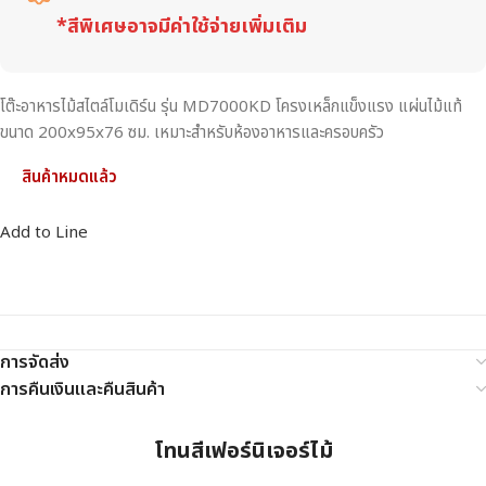
*สีพิเศษอาจมีค่าใช้จ่ายเพิ่มเติม
โต๊ะอาหารไม้สไตล์โมเดิร์น รุ่น MD7000KD โครงเหล็กแข็งแรง แผ่นไม้แท้
ขนาด 200x95x76 ซม. เหมาะสำหรับห้องอาหารและครอบครัว
สินค้าหมดแล้ว
Add to Line
การจัดส่ง
การคืนเงินและคืนสินค้า
โทนสีเฟอร์นิเจอร์ไม้