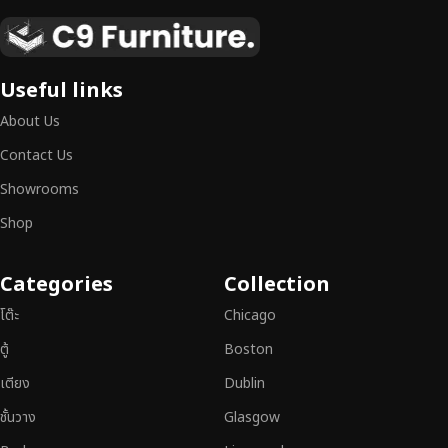
เฟอร์นิเจอร์ไม้แท้ งานฝีมือคุณภาพสูง ดีไซน์สวย
เหนือระดับ
เฟอร์นิเจอร์ไม้ไม่ใช่เพียงของตกแต่ง แต่เป็นงานศิลปะที่สะท้อนถึงรสนิยมและ
Useful links
สไตล์ของผู้ใช้งาน
เราคัดสรรเฟอร์นิเจอร์จากช่างฝีมือผู้เชี่ยวชาญ
ที่
About Us
สามารถผสานความสวยงาม ความแข็งแรง และการใช้งานที่ตอบโจทย์ทุกความ
ต้องการได้อย่างลงตัว เฟอร์นิเจอร์ทุกชิ้นของเราผลิตจากวัสดุคุณภาพสูง ผ่าน
Contact Us
การตรวจสอบมาตรฐานอย่างเคร่งครัด
มั่นใจได้ในความทนทาน ดีไซน์คลาส
Showrooms
สิก และการใช้งานที่ยาวนาน
Shop
หากคุณกำลังมองหา
เฟอร์นิเจอร์ไม้วินเทจ เฟอร์นิเจอร์ไม้โมเดิร์น หรือ
เฟอร์นิเจอร์ไม้แท้ที่ตอบโจทย์ทุกความต้องการ
อย่าลืมเลือกช้อปกับเรา รับ
Categories
Collection
ประกันคุณภาพและการบริการที่ดีที่สุด
โต๊ะ
Chicago
ตู้
Boston
เตียง
Dublin
ชั้นวาง
Glasgow