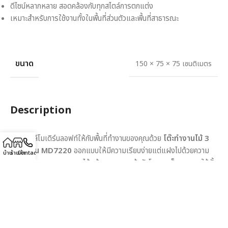
ดีไซน์หลากหลาย สอดคล้องกับทุกสไตล์การตกแต่ง
เหมาะสำหรับการใช้งานทั้งในพื้นที่ส่วนตัวและพื้นที่สาธารณะ
ขนาด
150 × 75 × 75 เซนติเมตร
Description
เพิ่มสไตล์โมเดิร์นลอฟท์ให้กับพื้นที่ทำงานของคุณด้วย
โต๊ะทำงานไม้ 3
ลิ้นชัก รุ่น MD7220
ออกแบบให้มีความเรียบง่ายแต่แฝงไปด้วยความ
บ้าน
ร้านค้า
Contact
แข็งแกร่ง ผสมผสานงานไม้แท้คุณภาพสูงเข้ากับโครงเหล็กทนทาน ให้ทั้ง
ความสวยงามและการใช้งานที่สะดวก
ขนาด
150x75x75 ซม.
มาพร้อม
3 ลิ้นชัก
สำหรับจัดเก็บเอกสาร
เครื่องเขียน หรืออุปกรณ์ทำงานอื่นๆ เหมาะสำหรับใช้เป็นโต๊ะทำงาน โต๊ะ
เขียนหนังสือ หรือโต๊ะอเนกประสงค์