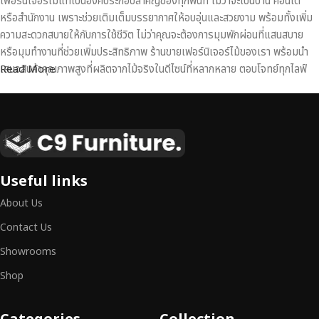
เฟอร์นิเจอร์ไม้แท้เป็นองค์ประกอบสำคัญของทุกพื้นที่ ไม่ว่าจะเป็นบ้าน คอนโด
หรือสำนักงาน เพราะช่วยเติมเต็มบรรยากาศให้อบอุ่นและสวยงาม พร้อมทั้งเพิ่ม
ความสะดวกสบายให้กับการใช้ชีวิต ไม่ว่าคุณจะต้องการมุมพักผ่อนที่แสนสบาย
หรือมุมทำงานที่ช่วยเพิ่มประสิทธิภาพ ร้านขายเฟอร์นิเจอร์ไม้ของเรา พร้อมนำ
เสนอสินค้าคุณภาพสูงที่ผลิตจากไม้จริงในดีไซน์ที่หลากหลาย ตอบโจทย์ทุกไลฟ์
Read More
สไตล์
เฟอร์นิเจอร์ไม้แท้ งานฝีมือคุณภาพสูง ดีไซน์สวย
เหนือระดับ
เฟอร์นิเจอร์ไม้ไม่ใช่เพียงของตกแต่ง แต่เป็นงานศิลปะที่สะท้อนถึงรสนิยมและ
Useful links
สไตล์ของผู้ใช้งาน
เราคัดสรรเฟอร์นิเจอร์จากช่างฝีมือผู้เชี่ยวชาญ
ที่
About Us
สามารถผสานความสวยงาม ความแข็งแรง และการใช้งานที่ตอบโจทย์ทุกความ
ต้องการได้อย่างลงตัว เฟอร์นิเจอร์ทุกชิ้นของเราผลิตจากวัสดุคุณภาพสูง ผ่าน
Contact Us
การตรวจสอบมาตรฐานอย่างเคร่งครัด
มั่นใจได้ในความทนทาน ดีไซน์คลาส
Showrooms
สิก และการใช้งานที่ยาวนาน
Shop
หากคุณกำลังมองหา
เฟอร์นิเจอร์ไม้วินเทจ เฟอร์นิเจอร์ไม้โมเดิร์น หรือ
เฟอร์นิเจอร์ไม้แท้ที่ตอบโจทย์ทุกความต้องการ
อย่าลืมเลือกช้อปกับเรา รับ