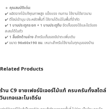
🔹
คุณสมบัติเด่น:
✔️ ผลิตจากไม้แท้คุณภาพสูง แข็งแรง ทนทาน ใช้งานได้ยาวนาน
✔️ ดีไซน์เข้ามุม ประหยัดพื้นที่ ใช้งานได้แม้ในพื้นที่จำกัด
✔️
1 บานประตูกระจก + 1 บานประตูทึบ
จัดเก็บของใช้และโชว์ของ
สะสมได้ในตัว
✔️
1 ลิ้นชักด้านล่าง
สำหรับเก็บของจิปาถะเพิ่มเติม
✔️ ขนาด
96x60x190 ซม.
เหมาะสำหรับใช้งานในทุกมุมของบ้าน
Related Products
ร้าน C9 ขายเฟอร์นิเจอร์ไม้แท้ ครบครันทั้งสไตล์
วินเทจและโมเดิร์น