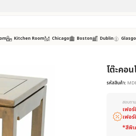
oom
Kitchen Room
Chicago
Boston
Dublin
Glasg
โต๊ะคอน
รหัสสินค้า:
MD
สอบถาม
เฟอร์
เฟอร์
*สีพิเ