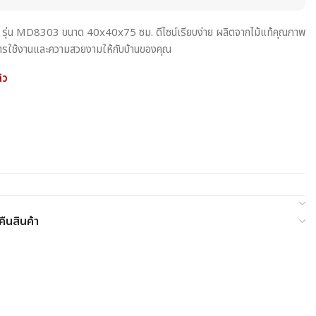
้ รุ่น MD8303 ขนาด 40x40x75 ซม. ดีไซน์เรียบง่าย ผลิตจากไม้แท้คุณภาพ
ันการใช้งานและความสวยงามให้กับบ้านของคุณ
้ว
ืนสินค้า