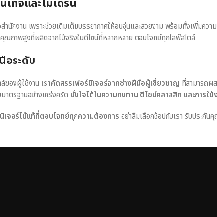
วินเทจและโมเดิร์น
หรือสำนักงาน เพราะช่วยเติมเต็มบรรยากาศให้อบอุ่นและสวยงาม พร้อมทั้งเพิ่มควา
าคุณภาพสูงที่ผลิตจากไม้จริงในดีไซน์ที่หลากหลาย ตอบโจทย์ทุกไลฟ์สไตล์
นือระดับ
ตล์ของผู้ใช้งาน
เราคัดสรรเฟอร์นิเจอร์จากช่างฝีมือผู้เชี่ยวชาญ
ที่สามารถผส
อบมาตรฐานอย่างเคร่งครัด
มั่นใจได้ในความทนทาน ดีไซน์คลาสสิก และการใช้
ร์นิเจอร์ไม้แท้ที่ตอบโจทย์ทุกความต้องการ
อย่าลืมเลือกช้อปกับเรา รับประกันคุ