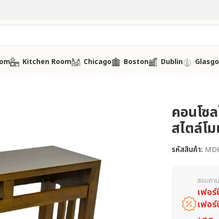
oom
Kitchen Room
Chicago
Boston
Dublin
Glasg
คอนโซลไ
สไตล์โมเ
รหัสสินค้า:
MD
สอบถาม
เฟอร์
เฟอร์