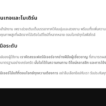
วินเทจและโมเดิร์น
หรือสำนักงาน เพราะช่วยเติมเต็มบรรยากาศให้อบอุ่นและสวยงาม พร้อมทั้งเพิ่มควา
าคุณภาพสูงที่ผลิตจากไม้จริงในดีไซน์ที่หลากหลาย ตอบโจทย์ทุกไลฟ์สไตล์
นือระดับ
ตล์ของผู้ใช้งาน
เราคัดสรรเฟอร์นิเจอร์จากช่างฝีมือผู้เชี่ยวชาญ
ที่สามารถผส
อบมาตรฐานอย่างเคร่งครัด
มั่นใจได้ในความทนทาน ดีไซน์คลาสสิก และการใช้
ร์นิเจอร์ไม้แท้ที่ตอบโจทย์ทุกความต้องการ
อย่าลืมเลือกช้อปกับเรา รับประกันคุ