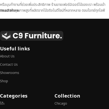
หรือมุมทำงานที่ช่วยเพิ่มประสิทธิภาพ ร้านขายเฟอร์นิเจอร์ไม้ของเรา พร้อมนำ
เสนอสินค้าคุณภาพสูงที่ผลิตจากไม้จริงในดีไซน์ที่หลากหลาย ตอบโจทย์ทุกไลฟ์
Read More
สไตล์
เฟอร์นิเจอร์ไม้แท้ งานฝีมือคุณภาพสูง ดีไซน์สวย
เหนือระดับ
เฟอร์นิเจอร์ไม้ไม่ใช่เพียงของตกแต่ง แต่เป็นงานศิลปะที่สะท้อนถึงรสนิยมและ
Useful links
สไตล์ของผู้ใช้งาน
เราคัดสรรเฟอร์นิเจอร์จากช่างฝีมือผู้เชี่ยวชาญ
ที่
About Us
สามารถผสานความสวยงาม ความแข็งแรง และการใช้งานที่ตอบโจทย์ทุกความ
ต้องการได้อย่างลงตัว เฟอร์นิเจอร์ทุกชิ้นของเราผลิตจากวัสดุคุณภาพสูง ผ่าน
Contact Us
การตรวจสอบมาตรฐานอย่างเคร่งครัด
มั่นใจได้ในความทนทาน ดีไซน์คลาส
Showrooms
สิก และการใช้งานที่ยาวนาน
Shop
หากคุณกำลังมองหา
เฟอร์นิเจอร์ไม้วินเทจ เฟอร์นิเจอร์ไม้โมเดิร์น หรือ
เฟอร์นิเจอร์ไม้แท้ที่ตอบโจทย์ทุกความต้องการ
อย่าลืมเลือกช้อปกับเรา รับ
Categories
Collection
ประกันคุณภาพและการบริการที่ดีที่สุด
โต๊ะ
Chicago