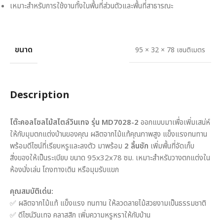
เหมาะสำหรับการใช้งานทั้งในพื้นที่ส่วนตัวและพื้นที่สาธารณะ
ขนาด
95 × 32 × 78 เซนติเมตร
Description
โต๊ะคอลโซลไม้สไตล์วินเทจ รุ่น MD7028-2
ออกแบบมาเพื่อเพิ่มเสน่ห์
ให้กับมุมตกแต่งบ้านของคุณ ผลิตจากไม้แท้คุณภาพสูง แข็งแรงทนทาน
พร้อมดีไซน์ที่เรียบหรูและลงตัว มาพร้อม
2 ลิ้นชัก
เพิ่มพื้นที่จัดเก็บ
สิ่งของให้เป็นระเบียบ ขนาด 95x32x78 ซม. เหมาะสำหรับวางตกแต่งใน
ห้องนั่งเล่น โถงทางเดิน หรือมุมรับแขก
คุณสมบัติเด่น:
✅ ผลิตจากไม้แท้ แข็งแรง ทนทาน ให้ลวดลายไม้สวยงามเป็นธรรมชาติ
✅ ดีไซน์วินเทจ คลาสสิก เพิ่มความหรูหราให้กับบ้าน