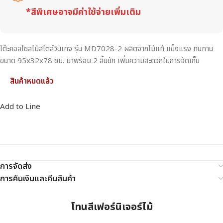
*สีพิเศษอาจมีค่าใช้จ่ายเพิ่มเติม
โต๊ะคอลโซลไม้สไตล์วินเทจ รุ่น MD7028-2 ผลิตจากไม้แท้ แข็งแรง ทนทาน
ขนาด 95x32x78 ซม. มาพร้อม 2 ลิ้นชัก เพิ่มความสะดวกในการจัดเก็บ
สินค้าหมดแล้ว
Add to Line
การจัดส่ง
การคืนเงินและคืนสินค้า
โทนสีเฟอร์นิเจอร์ไม้