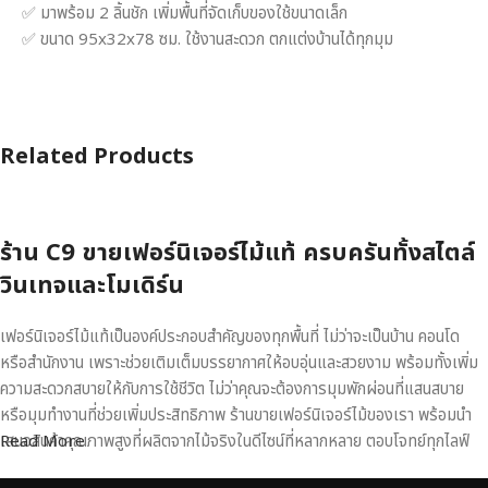
✅ มาพร้อม 2 ลิ้นชัก เพิ่มพื้นที่จัดเก็บของใช้ขนาดเล็ก
✅ ขนาด 95x32x78 ซม. ใช้งานสะดวก ตกแต่งบ้านได้ทุกมุม
Related Products
ร้าน C9 ขายเฟอร์นิเจอร์ไม้แท้ ครบครันทั้งสไตล์
วินเทจและโมเดิร์น
เฟอร์นิเจอร์ไม้แท้เป็นองค์ประกอบสำคัญของทุกพื้นที่ ไม่ว่าจะเป็นบ้าน คอนโด
หรือสำนักงาน เพราะช่วยเติมเต็มบรรยากาศให้อบอุ่นและสวยงาม พร้อมทั้งเพิ่ม
ความสะดวกสบายให้กับการใช้ชีวิต ไม่ว่าคุณจะต้องการมุมพักผ่อนที่แสนสบาย
หรือมุมทำงานที่ช่วยเพิ่มประสิทธิภาพ ร้านขายเฟอร์นิเจอร์ไม้ของเรา พร้อมนำ
เสนอสินค้าคุณภาพสูงที่ผลิตจากไม้จริงในดีไซน์ที่หลากหลาย ตอบโจทย์ทุกไลฟ์
Read More
สไตล์