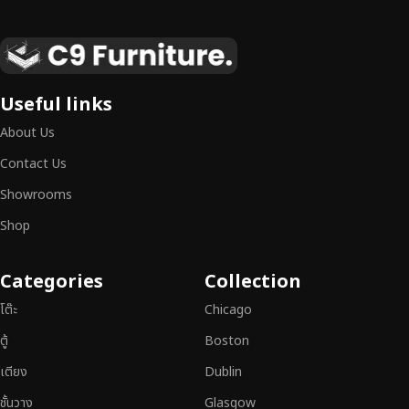
เฟอร์นิเจอร์ไม้แท้ งานฝีมือคุณภาพสูง ดีไซน์สวย
เหนือระดับ
เฟอร์นิเจอร์ไม้ไม่ใช่เพียงของตกแต่ง แต่เป็นงานศิลปะที่สะท้อนถึงรสนิยมและ
Useful links
สไตล์ของผู้ใช้งาน
เราคัดสรรเฟอร์นิเจอร์จากช่างฝีมือผู้เชี่ยวชาญ
ที่
About Us
สามารถผสานความสวยงาม ความแข็งแรง และการใช้งานที่ตอบโจทย์ทุกความ
ต้องการได้อย่างลงตัว เฟอร์นิเจอร์ทุกชิ้นของเราผลิตจากวัสดุคุณภาพสูง ผ่าน
Contact Us
การตรวจสอบมาตรฐานอย่างเคร่งครัด
มั่นใจได้ในความทนทาน ดีไซน์คลาส
Showrooms
สิก และการใช้งานที่ยาวนาน
Shop
หากคุณกำลังมองหา
เฟอร์นิเจอร์ไม้วินเทจ เฟอร์นิเจอร์ไม้โมเดิร์น หรือ
เฟอร์นิเจอร์ไม้แท้ที่ตอบโจทย์ทุกความต้องการ
อย่าลืมเลือกช้อปกับเรา รับ
Categories
Collection
ประกันคุณภาพและการบริการที่ดีที่สุด
โต๊ะ
Chicago
ตู้
Boston
เตียง
Dublin
ชั้นวาง
Glasgow