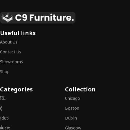
เฟอร์นิเจอร์ไม้แท้ งานฝีมือคุณภาพสูง ดีไซน์สวย
เหนือระดับ
เฟอร์นิเจอร์ไม้ไม่ใช่เพียงของตกแต่ง แต่เป็นงานศิลปะที่สะท้อนถึงรสนิยมและ
Useful links
สไตล์ของผู้ใช้งาน
เราคัดสรรเฟอร์นิเจอร์จากช่างฝีมือผู้เชี่ยวชาญ
ที่
About Us
สามารถผสานความสวยงาม ความแข็งแรง และการใช้งานที่ตอบโจทย์ทุกความ
ต้องการได้อย่างลงตัว เฟอร์นิเจอร์ทุกชิ้นของเราผลิตจากวัสดุคุณภาพสูง ผ่าน
Contact Us
การตรวจสอบมาตรฐานอย่างเคร่งครัด
มั่นใจได้ในความทนทาน ดีไซน์คลาส
Showrooms
สิก และการใช้งานที่ยาวนาน
Shop
หากคุณกำลังมองหา
เฟอร์นิเจอร์ไม้วินเทจ เฟอร์นิเจอร์ไม้โมเดิร์น หรือ
เฟอร์นิเจอร์ไม้แท้ที่ตอบโจทย์ทุกความต้องการ
อย่าลืมเลือกช้อปกับเรา รับ
Categories
Collection
ประกันคุณภาพและการบริการที่ดีที่สุด
โต๊ะ
Chicago
ตู้
Boston
เตียง
Dublin
ชั้นวาง
Glasgow