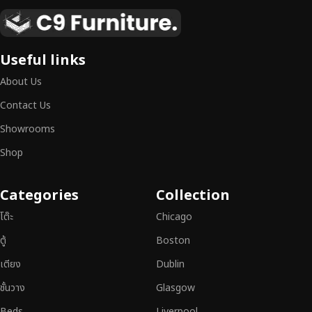
เฟอร์นิเจอร์ไม้แท้ งานฝีมือคุณภาพสูง ดีไซน์สวย
เหนือระดับ
เฟอร์นิเจอร์ไม้ไม่ใช่เพียงของตกแต่ง แต่เป็นงานศิลปะที่สะท้อนถึงรสนิยมและ
Useful links
สไตล์ของผู้ใช้งาน
เราคัดสรรเฟอร์นิเจอร์จากช่างฝีมือผู้เชี่ยวชาญ
ที่
About Us
สามารถผสานความสวยงาม ความแข็งแรง และการใช้งานที่ตอบโจทย์ทุกความ
ต้องการได้อย่างลงตัว เฟอร์นิเจอร์ทุกชิ้นของเราผลิตจากวัสดุคุณภาพสูง ผ่าน
Contact Us
การตรวจสอบมาตรฐานอย่างเคร่งครัด
มั่นใจได้ในความทนทาน ดีไซน์คลาส
Showrooms
สิก และการใช้งานที่ยาวนาน
Shop
หากคุณกำลังมองหา
เฟอร์นิเจอร์ไม้วินเทจ เฟอร์นิเจอร์ไม้โมเดิร์น หรือ
เฟอร์นิเจอร์ไม้แท้ที่ตอบโจทย์ทุกความต้องการ
อย่าลืมเลือกช้อปกับเรา รับ
Categories
Collection
ประกันคุณภาพและการบริการที่ดีที่สุด
โต๊ะ
Chicago
ตู้
Boston
เตียง
Dublin
ชั้นวาง
Glasgow
Beds
Liverpool