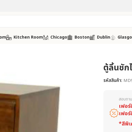
oom
Kitchen Room
Chicago
Boston
Dublin
Glasg
ตู้ลิ้นชั
รหัสสินค้า:
MD
สอบถาม
เฟอร์
เฟอร์
*สีพิเ