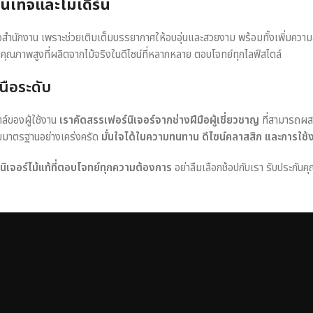
วินเทจและโมเดิร์น
หรือสำนักงาน เพราะช่วยเติมเต็มบรรยากาศให้อบอุ่นและสวยงาม พร้อมทั้งเพิ่มควา
าคุณภาพสูงที่ผลิตจากไม้จริงในดีไซน์ที่หลากหลาย ตอบโจทย์ทุกไลฟ์สไตล์
นือระดับ
ตล์ของผู้ใช้งาน
เราคัดสรรเฟอร์นิเจอร์จากช่างฝีมือผู้เชี่ยวชาญ
ที่สามารถผส
อบมาตรฐานอย่างเคร่งครัด
มั่นใจได้ในความทนทาน ดีไซน์คลาสสิก และการใช้
ร์นิเจอร์ไม้แท้ที่ตอบโจทย์ทุกความต้องการ
อย่าลืมเลือกช้อปกับเรา รับประกันคุ