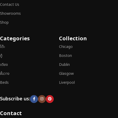
ต้องการได้อย่างลงตัว เฟอร์นิเจอร์ทุกชิ้นของเราผลิตจากวัสดุคุณภาพสูง ผ่าน
Contact Us
การตรวจสอบมาตรฐานอย่างเคร่งครัด
มั่นใจได้ในความทนทาน ดีไซน์คลาส
Showrooms
สิก และการใช้งานที่ยาวนาน
Shop
หากคุณกำลังมองหา
เฟอร์นิเจอร์ไม้วินเทจ เฟอร์นิเจอร์ไม้โมเดิร์น หรือ
เฟอร์นิเจอร์ไม้แท้ที่ตอบโจทย์ทุกความต้องการ
อย่าลืมเลือกช้อปกับเรา รับ
Categories
Collection
ประกันคุณภาพและการบริการที่ดีที่สุด
โต๊ะ
Chicago
ตู้
Boston
เตียง
Dublin
ชั้นวาง
Glasgow
Beds
Liverpool
Subscribe us:
Contact