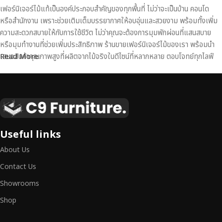
เฟอร์นิเจอร์ไม้แท้เป็นองค์ประกอบสำคัญของทุกพื้นที่ ไม่ว่าจะเป็นบ้าน คอนโด
หรือสำนักงาน เพราะช่วยเติมเต็มบรรยากาศให้อบอุ่นและสวยงาม พร้อมทั้งเพิ่ม
ความสะดวกสบายให้กับการใช้ชีวิต ไม่ว่าคุณจะต้องการมุมพักผ่อนที่แสนสบาย
หรือมุมทำงานที่ช่วยเพิ่มประสิทธิภาพ ร้านขายเฟอร์นิเจอร์ไม้ของเรา พร้อมนำ
เสนอสินค้าคุณภาพสูงที่ผลิตจากไม้จริงในดีไซน์ที่หลากหลาย ตอบโจทย์ทุกไลฟ์
Read More
สไตล์
เฟอร์นิเจอร์ไม้แท้ งานฝีมือคุณภาพสูง ดีไซน์สวย
เหนือระดับ
เฟอร์นิเจอร์ไม้ไม่ใช่เพียงของตกแต่ง แต่เป็นงานศิลปะที่สะท้อนถึงรสนิยมและ
Useful links
สไตล์ของผู้ใช้งาน
เราคัดสรรเฟอร์นิเจอร์จากช่างฝีมือผู้เชี่ยวชาญ
ที่
About Us
สามารถผสานความสวยงาม ความแข็งแรง และการใช้งานที่ตอบโจทย์ทุกความ
ต้องการได้อย่างลงตัว เฟอร์นิเจอร์ทุกชิ้นของเราผลิตจากวัสดุคุณภาพสูง ผ่าน
Contact Us
การตรวจสอบมาตรฐานอย่างเคร่งครัด
มั่นใจได้ในความทนทาน ดีไซน์คลาส
Showrooms
สิก และการใช้งานที่ยาวนาน
Shop
หากคุณกำลังมองหา
เฟอร์นิเจอร์ไม้วินเทจ เฟอร์นิเจอร์ไม้โมเดิร์น หรือ