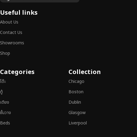
เฟอร์นิเจอร์ไม้ไม่ใช่เพียงของตกแต่ง แต่เป็นงานศิลปะที่สะท้อนถึงรสนิยมและ
Useful links
สไตล์ของผู้ใช้งาน
เราคัดสรรเฟอร์นิเจอร์จากช่างฝีมือผู้เชี่ยวชาญ
ที่
About Us
สามารถผสานความสวยงาม ความแข็งแรง และการใช้งานที่ตอบโจทย์ทุกความ
ต้องการได้อย่างลงตัว เฟอร์นิเจอร์ทุกชิ้นของเราผลิตจากวัสดุคุณภาพสูง ผ่าน
Contact Us
การตรวจสอบมาตรฐานอย่างเคร่งครัด
มั่นใจได้ในความทนทาน ดีไซน์คลาส
Showrooms
สิก และการใช้งานที่ยาวนาน
Shop
หากคุณกำลังมองหา
เฟอร์นิเจอร์ไม้วินเทจ เฟอร์นิเจอร์ไม้โมเดิร์น หรือ
เฟอร์นิเจอร์ไม้แท้ที่ตอบโจทย์ทุกความต้องการ
อย่าลืมเลือกช้อปกับเรา รับ
Categories
Collection
ประกันคุณภาพและการบริการที่ดีที่สุด
โต๊ะ
Chicago
ตู้
Boston
เตียง
Dublin
ชั้นวาง
Glasgow
Beds
Liverpool