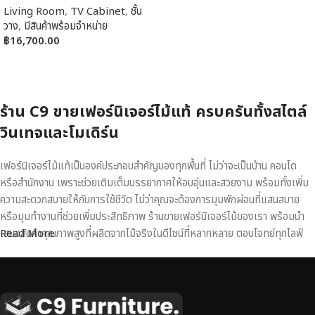
Living Room
,
TV Cabinet
,
ชั้น
วาง
,
มีสินค้าพร้อมจำหน่าย
฿
16,700.00
หยิบใส่ตะกร้า
ร้าน C9 ขายเฟอร์นิเจอร์ไม้แท้ ครบครันทั้งสไตล์
วินเทจและโมเดิร์น
เฟอร์นิเจอร์ไม้แท้เป็นองค์ประกอบสำคัญของทุกพื้นที่ ไม่ว่าจะเป็นบ้าน คอนโด
หรือสำนักงาน เพราะช่วยเติมเต็มบรรยากาศให้อบอุ่นและสวยงาม พร้อมทั้งเพิ่ม
ความสะดวกสบายให้กับการใช้ชีวิต ไม่ว่าคุณจะต้องการมุมพักผ่อนที่แสนสบาย
หรือมุมทำงานที่ช่วยเพิ่มประสิทธิภาพ ร้านขายเฟอร์นิเจอร์ไม้ของเรา พร้อมนำ
เสนอสินค้าคุณภาพสูงที่ผลิตจากไม้จริงในดีไซน์ที่หลากหลาย ตอบโจทย์ทุกไลฟ์
Read More
สไตล์
เฟอร์นิเจอร์ไม้แท้ งานฝีมือคุณภาพสูง ดีไซน์สวย
เหนือระดับ