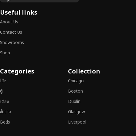
เฟอร์นิเจอร์ไม้ไม่ใช่เพียงของตกแต่ง แต่เป็นงานศิลปะที่สะท้อนถึงรสนิยมและ
Useful links
สไตล์ของผู้ใช้งาน
เราคัดสรรเฟอร์นิเจอร์จากช่างฝีมือผู้เชี่ยวชาญ
ที่
About Us
สามารถผสานความสวยงาม ความแข็งแรง และการใช้งานที่ตอบโจทย์ทุกความ
ต้องการได้อย่างลงตัว เฟอร์นิเจอร์ทุกชิ้นของเราผลิตจากวัสดุคุณภาพสูง ผ่าน
Contact Us
การตรวจสอบมาตรฐานอย่างเคร่งครัด
มั่นใจได้ในความทนทาน ดีไซน์คลาส
Showrooms
สิก และการใช้งานที่ยาวนาน
Shop
หากคุณกำลังมองหา
เฟอร์นิเจอร์ไม้วินเทจ เฟอร์นิเจอร์ไม้โมเดิร์น หรือ
เฟอร์นิเจอร์ไม้แท้ที่ตอบโจทย์ทุกความต้องการ
อย่าลืมเลือกช้อปกับเรา รับ
Categories
Collection
ประกันคุณภาพและการบริการที่ดีที่สุด
โต๊ะ
Chicago
ตู้
Boston
เตียง
Dublin
ชั้นวาง
Glasgow
Beds
Liverpool