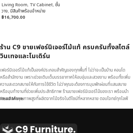
Living Room
,
TV Cabinet
,
ชั้น
วาง
,
มีสินค้าพร้อมจำหน่าย
฿
16,700.00
หยิบใส่ตะกร้า
ร้าน C9 ขายเฟอร์นิเจอร์ไม้แท้ ครบครันทั้งสไตล์
วินเทจและโมเดิร์น
เฟอร์นิเจอร์ไม้แท้เป็นองค์ประกอบสำคัญของทุกพื้นที่ ไม่ว่าจะเป็นบ้าน คอนโด
หรือสำนักงาน เพราะช่วยเติมเต็มบรรยากาศให้อบอุ่นและสวยงาม พร้อมทั้งเพิ่ม
ความสะดวกสบายให้กับการใช้ชีวิต ไม่ว่าคุณจะต้องการมุมพักผ่อนที่แสนสบาย
หรือมุมทำงานที่ช่วยเพิ่มประสิทธิภาพ ร้านขายเฟอร์นิเจอร์ไม้ของเรา พร้อมนำ
เสนอสินค้าคุณภาพสูงที่ผลิตจากไม้จริงในดีไซน์ที่หลากหลาย ตอบโจทย์ทุกไลฟ์
Read More
สไตล์
เฟอร์นิเจอร์ไม้แท้ งานฝีมือคุณภาพสูง ดีไซน์สวย
เหนือระดับ