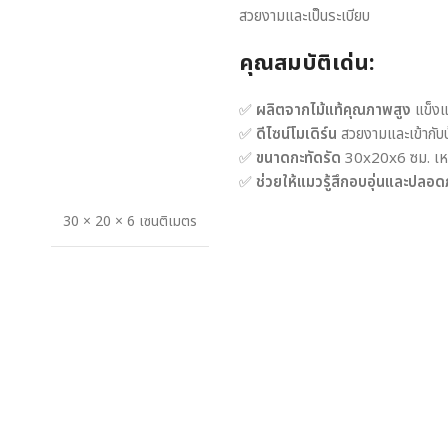
สวยงามและเป็นระเบียบ
คุณสมบัติเด่น:
✅
ผลิตจากไม้แท้คุณภาพสูง
แข็งแ
✅
ดีไซน์โมเดิร์น
สวยงามและเข้ากับบ
✅
ขนาดกะทัดรัด
30x20x6 ซม. เหม
✅
ช่วยให้แมวรู้สึกอบอุ่นและปลอด
30 × 20 × 6 เซนติเมตร