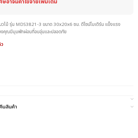
ศษอาจมีค่าใช้จ่ายเพิ่มเติม
แมวไม้ รุ่น MDS3821-3 ขนาด 30x20x6 ซม. ดีไซน์โมเดิร์น แข็งแรง
คุณมีมุมพักผ่อนที่อบอุ่นและปลอดภัย
้ว
ืนสินค้า