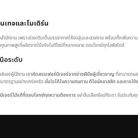
วินเทจและโมเดิร์น
หรือสำนักงาน เพราะช่วยเติมเต็มบรรยากาศให้อบอุ่นและสวยงาม พร้อมทั้งเพิ่มควา
าคุณภาพสูงที่ผลิตจากไม้จริงในดีไซน์ที่หลากหลาย ตอบโจทย์ทุกไลฟ์สไตล์
นือระดับ
ตล์ของผู้ใช้งาน
เราคัดสรรเฟอร์นิเจอร์จากช่างฝีมือผู้เชี่ยวชาญ
ที่สามารถผส
อบมาตรฐานอย่างเคร่งครัด
มั่นใจได้ในความทนทาน ดีไซน์คลาสสิก และการใช้
ร์นิเจอร์ไม้แท้ที่ตอบโจทย์ทุกความต้องการ
อย่าลืมเลือกช้อปกับเรา รับประกันคุ