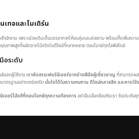
วินเทจและโมเดิร์น
หรือสำนักงาน เพราะช่วยเติมเต็มบรรยากาศให้อบอุ่นและสวยงาม พร้อมทั้งเพิ่มควา
าคุณภาพสูงที่ผลิตจากไม้จริงในดีไซน์ที่หลากหลาย ตอบโจทย์ทุกไลฟ์สไตล์
นือระดับ
ตล์ของผู้ใช้งาน
เราคัดสรรเฟอร์นิเจอร์จากช่างฝีมือผู้เชี่ยวชาญ
ที่สามารถผส
อบมาตรฐานอย่างเคร่งครัด
มั่นใจได้ในความทนทาน ดีไซน์คลาสสิก และการใช้
ร์นิเจอร์ไม้แท้ที่ตอบโจทย์ทุกความต้องการ
อย่าลืมเลือกช้อปกับเรา รับประกันคุ