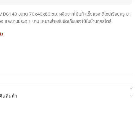
ุ่น MD8140 ขนาด 70x40x80 ซม. ผลิตจากไม้แท้ แข็งแรง ดีไซน์เรียบหรู มา
ช่อง และบานประตู 1 บาน เหมาะสำหรับจัดเก็บของใช้ในบ้านทุกสไตล์
้ว
ืนสินค้า