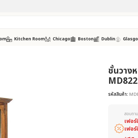
oom
Kitchen Room
Chicago
Boston
Dublin
Glasg
ชั้นวางหน
MD822
รหัสสินค้า:
MD
สอบถาม
เฟอร์
เฟอร์