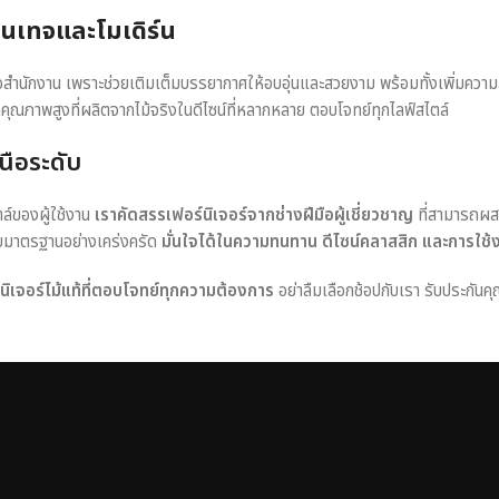
วินเทจและโมเดิร์น
หรือสำนักงาน เพราะช่วยเติมเต็มบรรยากาศให้อบอุ่นและสวยงาม พร้อมทั้งเพิ่มควา
าคุณภาพสูงที่ผลิตจากไม้จริงในดีไซน์ที่หลากหลาย ตอบโจทย์ทุกไลฟ์สไตล์
นือระดับ
ตล์ของผู้ใช้งาน
เราคัดสรรเฟอร์นิเจอร์จากช่างฝีมือผู้เชี่ยวชาญ
ที่สามารถผส
อบมาตรฐานอย่างเคร่งครัด
มั่นใจได้ในความทนทาน ดีไซน์คลาสสิก และการใช้
ร์นิเจอร์ไม้แท้ที่ตอบโจทย์ทุกความต้องการ
อย่าลืมเลือกช้อปกับเรา รับประกันคุ