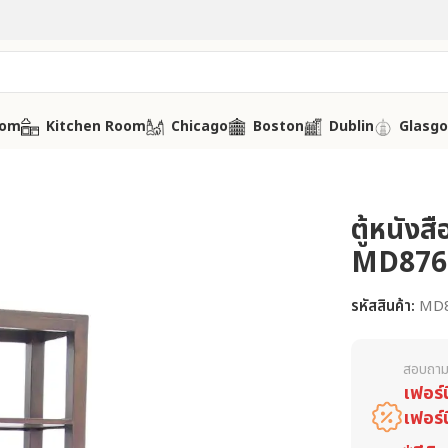
oom
Kitchen Room
Chicago
Boston
Dublin
Glasg
ตู้หนังสื
MD876
รหัสสินค้า:
MD
สอบถาม
เฟอร์
เฟอร์