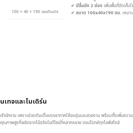
✔
มีลิ้นชัก 2 ช่อง
เพิ่มพื้นที่จัดเก็บ
100 × 40 × 190 เซนติเมตร
✔
ขนาด 100x40x190 ซม.
เหมาะส
วินเทจและโมเดิร์น
หรือสำนักงาน เพราะช่วยเติมเต็มบรรยากาศให้อบอุ่นและสวยงาม พร้อมทั้งเพิ่มควา
าคุณภาพสูงที่ผลิตจากไม้จริงในดีไซน์ที่หลากหลาย ตอบโจทย์ทุกไลฟ์สไตล์