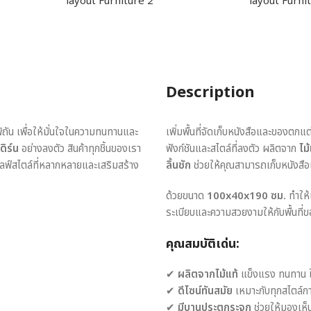
Description
พิถัน เพื่อให้มั่นใจในความทนทานและ
เพิ่มพื้นที่จัดเก็บหนังสือและของตกแต
ดิร์น
อย่างลงตัว สินค้าทุกชิ้นของเรา
ฟังก์ชันและสไตล์ที่ลงตัว ผลิตจาก
ไม
ไลฟ์สไตล์ที่หลากหลายและเสริมสร้าง
ลิ้นชัก
ช่วยให้คุณสามารถเก็บหนังสือแ
ด้วยขนาด
100x40x190 ซม.
ทำให้เ
ระเบียบและความสวยงามให้กับพื้นที่
คุณสมบัติเด่น:
✔
ผลิตจากไม้แท้
แข็งแรง ทนทาน ใ
✔
ดีไซน์ทันสมัย
เหมาะกับทุกสไตล์ก
✔
มีบานประตูกระจก
ช่วยให้มองเห