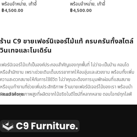
พร้อมจำหน่าย
,
เก้าอี้
พร้อมจำหน่าย
,
เก้าอี้
฿
4,500.00
฿
4,500.00
หยิบใส่ตะกร้า
หยิบใส่ตะกร้า
ร้าน C9 ขายเฟอร์นิเจอร์ไม้แท้ ครบครันทั้งสไตล์
วินเทจและโมเดิร์น
เฟอร์นิเจอร์ไม้แท้เป็นองค์ประกอบสำคัญของทุกพื้นที่ ไม่ว่าจะเป็นบ้าน คอนโด
หรือสำนักงาน เพราะช่วยเติมเต็มบรรยากาศให้อบอุ่นและสวยงาม พร้อมทั้งเพิ่ม
ความสะดวกสบายให้กับการใช้ชีวิต ไม่ว่าคุณจะต้องการมุมพักผ่อนที่แสนสบาย
หรือมุมทำงานที่ช่วยเพิ่มประสิทธิภาพ ร้านขายเฟอร์นิเจอร์ไม้ของเรา พร้อมนำ
เสนอสินค้าคุณภาพสูงที่ผลิตจากไม้จริงในดีไซน์ที่หลากหลาย ตอบโจทย์ทุกไลฟ์
Read More
สไตล์
เฟอร์นิเจอร์ไม้แท้ งานฝีมือคุณภาพสูง ดีไซน์สวย
เหนือระดับ