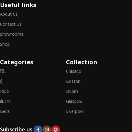
เฟอร์นิเจอร์ไม้ไม่ใช่เพียงของตกแต่ง แต่เป็นงานศิลปะที่สะท้อนถึงรสนิยมและ
Useful links
สไตล์ของผู้ใช้งาน
เราคัดสรรเฟอร์นิเจอร์จากช่างฝีมือผู้เชี่ยวชาญ
ที่
About Us
สามารถผสานความสวยงาม ความแข็งแรง และการใช้งานที่ตอบโจทย์ทุกความ
ต้องการได้อย่างลงตัว เฟอร์นิเจอร์ทุกชิ้นของเราผลิตจากวัสดุคุณภาพสูง ผ่าน
Contact Us
การตรวจสอบมาตรฐานอย่างเคร่งครัด
มั่นใจได้ในความทนทาน ดีไซน์คลาส
Showrooms
สิก และการใช้งานที่ยาวนาน
Shop
หากคุณกำลังมองหา
เฟอร์นิเจอร์ไม้วินเทจ เฟอร์นิเจอร์ไม้โมเดิร์น หรือ
เฟอร์นิเจอร์ไม้แท้ที่ตอบโจทย์ทุกความต้องการ
อย่าลืมเลือกช้อปกับเรา รับ
Categories
Collection
ประกันคุณภาพและการบริการที่ดีที่สุด
โต๊ะ
Chicago
ตู้
Boston
เตียง
Dublin
ชั้นวาง
Glasgow
Beds
Liverpool
Subscribe us: