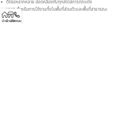
ดีไซน์หลากหลาย สอดคล้องกับทุกสไตล์การตกแต่ง
เหมาะสำหรับการใช้งานทั้งในพื้นที่ส่วนตัวและพื้นที่สาธารณะ
บ้าน
ร้านค้า
Contact
ขนาด
40 × 30 × 50 เซนติเมตร
Description
ปรับลุคห้องนอนของคุณให้โดดเด่นด้วย
โต๊ะไม้ข้างเตียงสไตล์วินเทจ
รุ่น MD8899
ที่ผสมผสานดีไซน์วินเทจสุดคลาสสิกเข้ากับฟังก์ชันการใช้
งานที่หลากหลาย ผลิตจากไม้แท้คุณภาพสูง มีความแข็งแรง ทนทาน และ
สวยงาม โต๊ะรุ่นนี้มาพร้อมลิ้นชัก 1 ช่องสำหรับจัดเก็บสิ่งของอย่างเป็น
ระเบียบ และพื้นที่วางของเพิ่มเติมด้านล่าง เหมาะสำหรับตกแต่งห้องนอน
หรือมุมส่วนตัวของคุณ
คุณสมบัติเด่น: