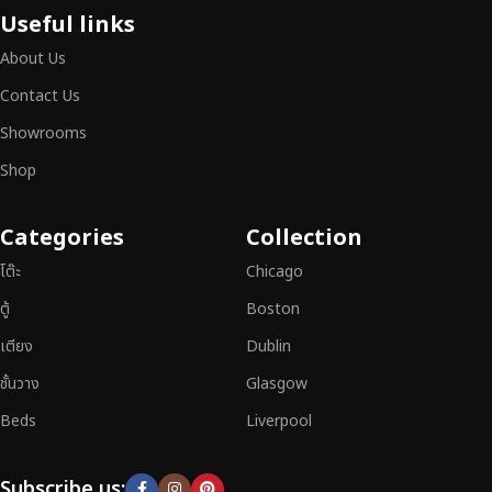
เฟอร์นิเจอร์ไม้ไม่ใช่เพียงของตกแต่ง แต่เป็นงานศิลปะที่สะท้อนถึงรสนิยมและ
Useful links
สไตล์ของผู้ใช้งาน
เราคัดสรรเฟอร์นิเจอร์จากช่างฝีมือผู้เชี่ยวชาญ
ที่
About Us
สามารถผสานความสวยงาม ความแข็งแรง และการใช้งานที่ตอบโจทย์ทุกความ
ต้องการได้อย่างลงตัว เฟอร์นิเจอร์ทุกชิ้นของเราผลิตจากวัสดุคุณภาพสูง ผ่าน
Contact Us
การตรวจสอบมาตรฐานอย่างเคร่งครัด
มั่นใจได้ในความทนทาน ดีไซน์คลาส
Showrooms
สิก และการใช้งานที่ยาวนาน
Shop
หากคุณกำลังมองหา
เฟอร์นิเจอร์ไม้วินเทจ เฟอร์นิเจอร์ไม้โมเดิร์น หรือ
เฟอร์นิเจอร์ไม้แท้ที่ตอบโจทย์ทุกความต้องการ
อย่าลืมเลือกช้อปกับเรา รับ
Categories
Collection
ประกันคุณภาพและการบริการที่ดีที่สุด
โต๊ะ
Chicago
ตู้
Boston
เตียง
Dublin
ชั้นวาง
Glasgow
Beds
Liverpool
Subscribe us: