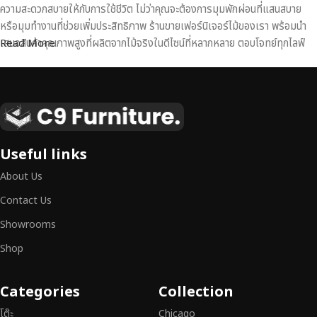
ความสะดวกสบายให้กับการใช้ชีวิต ไม่ว่าคุณจะต้องการมุมพักผ่อนที่แสนสบาย
หรือมุมทำงานที่ช่วยเพิ่มประสิทธิภาพ ร้านขายเฟอร์นิเจอร์ไม้ของเรา พร้อมนำ
เสนอสินค้าคุณภาพสูงที่ผลิตจากไม้จริงในดีไซน์ที่หลากหลาย ตอบโจทย์ทุกไลฟ์
Read More
สไตล์
เฟอร์นิเจอร์ไม้แท้ งานฝีมือคุณภาพสูง ดีไซน์สวย
เหนือระดับ
เฟอร์นิเจอร์ไม้ไม่ใช่เพียงของตกแต่ง แต่เป็นงานศิลปะที่สะท้อนถึงรสนิยมและ
Useful links
สไตล์ของผู้ใช้งาน
เราคัดสรรเฟอร์นิเจอร์จากช่างฝีมือผู้เชี่ยวชาญ
ที่
About Us
สามารถผสานความสวยงาม ความแข็งแรง และการใช้งานที่ตอบโจทย์ทุกความ
ต้องการได้อย่างลงตัว เฟอร์นิเจอร์ทุกชิ้นของเราผลิตจากวัสดุคุณภาพสูง ผ่าน
Contact Us
การตรวจสอบมาตรฐานอย่างเคร่งครัด
มั่นใจได้ในความทนทาน ดีไซน์คลาส
Showrooms
สิก และการใช้งานที่ยาวนาน
Shop
หากคุณกำลังมองหา
เฟอร์นิเจอร์ไม้วินเทจ เฟอร์นิเจอร์ไม้โมเดิร์น หรือ
เฟอร์นิเจอร์ไม้แท้ที่ตอบโจทย์ทุกความต้องการ
อย่าลืมเลือกช้อปกับเรา รับ
Categories
Collection
ประกันคุณภาพและการบริการที่ดีที่สุด
โต๊ะ
Chicago