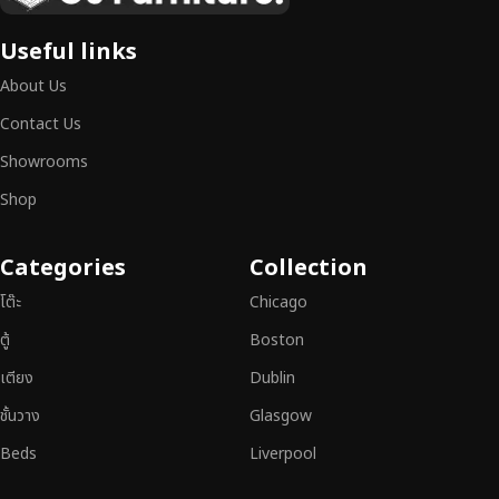
เฟอร์นิเจอร์ไม้ไม่ใช่เพียงของตกแต่ง แต่เป็นงานศิลปะที่สะท้อนถึงรสนิยมและ
Useful links
สไตล์ของผู้ใช้งาน
เราคัดสรรเฟอร์นิเจอร์จากช่างฝีมือผู้เชี่ยวชาญ
ที่
About Us
สามารถผสานความสวยงาม ความแข็งแรง และการใช้งานที่ตอบโจทย์ทุกความ
ต้องการได้อย่างลงตัว เฟอร์นิเจอร์ทุกชิ้นของเราผลิตจากวัสดุคุณภาพสูง ผ่าน
Contact Us
การตรวจสอบมาตรฐานอย่างเคร่งครัด
มั่นใจได้ในความทนทาน ดีไซน์คลาส
Showrooms
สิก และการใช้งานที่ยาวนาน
Shop
หากคุณกำลังมองหา
เฟอร์นิเจอร์ไม้วินเทจ เฟอร์นิเจอร์ไม้โมเดิร์น หรือ
เฟอร์นิเจอร์ไม้แท้ที่ตอบโจทย์ทุกความต้องการ
อย่าลืมเลือกช้อปกับเรา รับ
Categories
Collection
ประกันคุณภาพและการบริการที่ดีที่สุด
โต๊ะ
Chicago
ตู้
Boston
เตียง
Dublin
ชั้นวาง
Glasgow
Beds
Liverpool