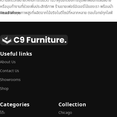
ความสะดวกสบายให้กับการใช้ชีวิต ไม่ว่าคุณจะต้องการมุมพักผ่อนที่แสนสบาย
หรือมุมทำงานที่ช่วยเพิ่มประสิทธิภาพ ร้านขายเฟอร์นิเจอร์ไม้ของเรา พร้อมนำ
เสนอสินค้าคุณภาพสูงที่ผลิตจากไม้จริงในดีไซน์ที่หลากหลาย ตอบโจทย์ทุกไลฟ์
Read More
สไตล์
เฟอร์นิเจอร์ไม้แท้ งานฝีมือคุณภาพสูง ดีไซน์สวย
เหนือระดับ
เฟอร์นิเจอร์ไม้ไม่ใช่เพียงของตกแต่ง แต่เป็นงานศิลปะที่สะท้อนถึงรสนิยมและ
Useful links
สไตล์ของผู้ใช้งาน
เราคัดสรรเฟอร์นิเจอร์จากช่างฝีมือผู้เชี่ยวชาญ
ที่
About Us
สามารถผสานความสวยงาม ความแข็งแรง และการใช้งานที่ตอบโจทย์ทุกความ
ต้องการได้อย่างลงตัว เฟอร์นิเจอร์ทุกชิ้นของเราผลิตจากวัสดุคุณภาพสูง ผ่าน
Contact Us
การตรวจสอบมาตรฐานอย่างเคร่งครัด
มั่นใจได้ในความทนทาน ดีไซน์คลาส
Showrooms
สิก และการใช้งานที่ยาวนาน
Shop
หากคุณกำลังมองหา
เฟอร์นิเจอร์ไม้วินเทจ เฟอร์นิเจอร์ไม้โมเดิร์น หรือ
เฟอร์นิเจอร์ไม้แท้ที่ตอบโจทย์ทุกความต้องการ
อย่าลืมเลือกช้อปกับเรา รับ
Categories
Collection
ประกันคุณภาพและการบริการที่ดีที่สุด
โต๊ะ
Chicago