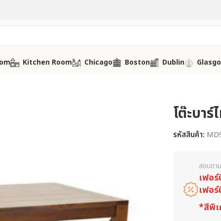
oom
Kitchen Room
Chicago
Boston
Dublin
Glasg
โต๊ะบาร
รหัสสินค้า:
MD
สอบถาม
เฟอร์
เฟอร์
*สีพิเ