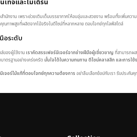
วินเทจและโมเดิร์น
หรือสำนักงาน เพราะช่วยเติมเต็มบรรยากาศให้อบอุ่นและสวยงาม พร้อมทั้งเพิ่มควา
าคุณภาพสูงที่ผลิตจากไม้จริงในดีไซน์ที่หลากหลาย ตอบโจทย์ทุกไลฟ์สไตล์
นือระดับ
ตล์ของผู้ใช้งาน
เราคัดสรรเฟอร์นิเจอร์จากช่างฝีมือผู้เชี่ยวชาญ
ที่สามารถผส
อบมาตรฐานอย่างเคร่งครัด
มั่นใจได้ในความทนทาน ดีไซน์คลาสสิก และการใช้
ร์นิเจอร์ไม้แท้ที่ตอบโจทย์ทุกความต้องการ
อย่าลืมเลือกช้อปกับเรา รับประกันคุ