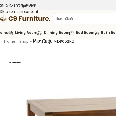
bout us
Skip to navigation
Contact Us
Shop
Skip to main content
Home
Living Room
Dinning Room
Bed Room
Bath R
Home
»
Shop
»
โต๊ะบาร์ไม้ รุ่น MD9052KD
ขายหมดแล้ว