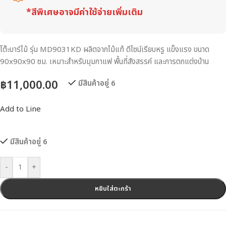
*สีพิเศษอาจมีค่าใช้จ่ายเพิ่มเติม
โต๊ะบาร์ไม้ รุ่น MD9031KD ผลิตจากไม้แท้ ดีไซน์เรียบหรู แข็งแรง ขนาด
90x90x90 ซม. เหมาะสำหรับมุมกาแฟ พื้นที่สังสรรค์ และการตกแต่งบ้าน
฿
11,000.00
มีสินค้าอยู่ 6
Add to Line
มีสินค้าอยู่ 6
-
+
หยิบใส่ตะกร้า