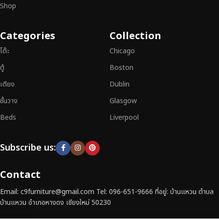
Shop
หากคุณกำลังมองหา
เฟอร์นิเจอร์ไม้วินเทจ เฟอร์นิเจอร์ไม้โมเดิร์น หรือ
เฟอร์นิเจอร์ไม้แท้ที่ตอบโจทย์ทุกความต้องการ
อย่าลืมเลือกช้อปกับเรา รับ
Categories
Collection
ประกันคุณภาพและการบริการที่ดีที่สุด
โต๊ะ
Chicago
ตู้
Boston
เตียง
Dublin
ชั้นวาง
Glasgow
Beds
Liverpool
Subscribe us:
Contact
Email: c9furniture@gmail.com Tel: 096-651-9666 ที่อยู่: บ้านแหวน ตำบล
บ้านแหวน อำเภอหางดง เชียงใหม่ 50230