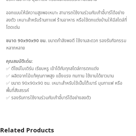
ออกแบบให้มีความสูงพอเหมาะ สามารถใช้งานร่วมกับเก้าอี้บาร์ได้อย่าง
ลงตัว เหมาะสำหรับร้านกาแฟ ร้านอาหาร หรือใช้ตกแต่งบ้านให้มีสไตล์ที่
โดดเด่น
ขนาด 90x90x90 ซม.
ขนาดกำลังพอดี ใช้งานสะดวก รองรับกิจกรรม
หลากหลาย
คุณสมบัติเด่น:
✅ ดีไซน์โมเดิร์น เรียบหรู เข้าได้กับทุกสไตล์การตกแต่ง
✅ ผลิตจากไม้แท้คุณภาพสูง แข็งแรง ทนทาน ใช้งานได้ยาวนาน
✅ ขนาด 90x90x90 ซม. เหมาะสำหรับใช้เป็นโต๊ะบาร์ มุมกาแฟ หรือ
พื้นที่สังสรรค์
✅ รองรับการใช้งานร่วมกับเก้าอี้บาร์ได้อย่างลงตัว
Related Products