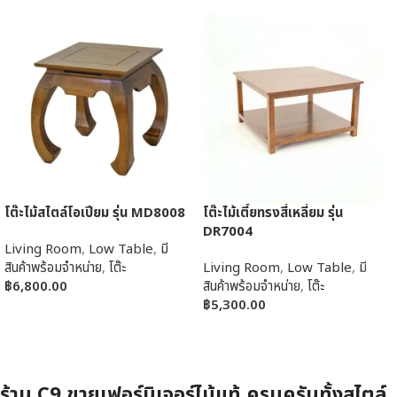
โต๊ะไม้สไตล์โอเปียม รุ่น MD8008
โต๊ะไม้เตี้ยทรงสี่เหลี่ยม รุ่น
DR7004
Living Room
,
Low Table
,
มี
สินค้าพร้อมจำหน่าย
,
โต๊ะ
Living Room
,
Low Table
,
มี
฿
6,800.00
สินค้าพร้อมจำหน่าย
,
โต๊ะ
฿
5,300.00
หยิบใส่ตะกร้า
หยิบใส่ตะกร้า
ร้าน C9 ขายเฟอร์นิเจอร์ไม้แท้ ครบครันทั้งสไตล์