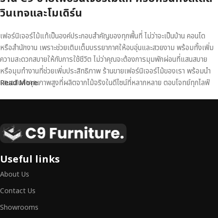
วินเทจและโมเดิร์น
เฟอร์นิเจอร์ไม้แท้เป็นองค์ประกอบสำคัญของทุกพื้นที่ ไม่ว่าจะเป็นบ้าน คอนโด
หรือสำนักงาน เพราะช่วยเติมเต็มบรรยากาศให้อบอุ่นและสวยงาม พร้อมทั้งเพิ่ม
ความสะดวกสบายให้กับการใช้ชีวิต ไม่ว่าคุณจะต้องการมุมพักผ่อนที่แสนสบาย
หรือมุมทำงานที่ช่วยเพิ่มประสิทธิภาพ ร้านขายเฟอร์นิเจอร์ไม้ของเรา พร้อมนำ
เสนอสินค้าคุณภาพสูงที่ผลิตจากไม้จริงในดีไซน์ที่หลากหลาย ตอบโจทย์ทุกไลฟ์
Read More
สไตล์
เฟอร์นิเจอร์ไม้แท้ งานฝีมือคุณภาพสูง ดีไซน์สวย
เหนือระดับ
เฟอร์นิเจอร์ไม้ไม่ใช่เพียงของตกแต่ง แต่เป็นงานศิลปะที่สะท้อนถึงรสนิยมและ
Useful links
สไตล์ของผู้ใช้งาน
เราคัดสรรเฟอร์นิเจอร์จากช่างฝีมือผู้เชี่ยวชาญ
ที่
About Us
สามารถผสานความสวยงาม ความแข็งแรง และการใช้งานที่ตอบโจทย์ทุกความ
ต้องการได้อย่างลงตัว เฟอร์นิเจอร์ทุกชิ้นของเราผลิตจากวัสดุคุณภาพสูง ผ่าน
Contact Us
การตรวจสอบมาตรฐานอย่างเคร่งครัด
มั่นใจได้ในความทนทาน ดีไซน์คลาส
Showrooms
สิก และการใช้งานที่ยาวนาน